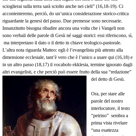
scioglierai sulla terra sarà sciolto anche nei cieli” (16,18-19). Ci
accontenteremo, perciò, do un’unica considerazione storico-critica
riguardante la genesi del passo. Due premesse sono necessarie.
Innanzitutto bisogna ribadire ancora una volta che i Vangeli non
sono verbali delle parole di Gesù né saggi storici: essi riferiscono, sì,
ma interpretano il dato o il detto in chiave teologico-pastorale.
L’altra nota riguarda Matteo: egli è l’evangelista più attento alla
dimensione ecclesiale, tant’è vero che è l’unico a usare qui (16,18) e
in un altro passo (18,17) il vocabolo ekklesia, termine ignorato dagli
altri evangelisti, e che perciò può essere frutto della sua “redazione”
del detto di Gesù.
Ora, per stare alle
parole del nostro
interlocutore, il testo
“petrino” sembra a
prima vista rivelare
“una esattezza