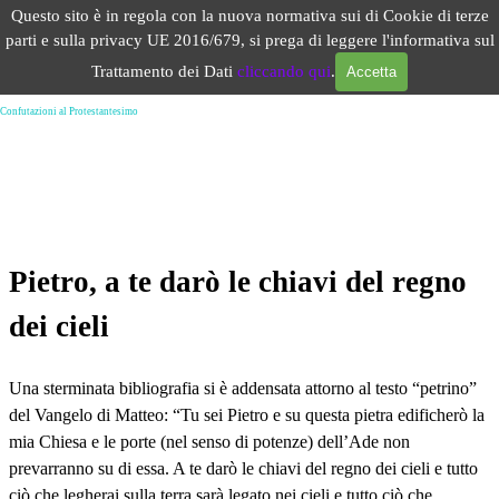
Vai ai contenuti
Questo sito è in regola con la nuova normativa sui di Cookie di terze
Salta menù
parti e sulla privacy UE 2016/679, si prega di leggere l'informativa sul
Trattamento dei Dati
cliccando qui
.
Accetta
Pietro a te darò le Chiavi - Il primato catechesi spiegazione
Confutazioni al Protestantesimo
Pietro, a te darò le chiavi del regno
dei cieli
Una sterminata bibliografia si è addensata attorno al testo “petrino”
del Vangelo di Matteo: “Tu sei Pietro e su questa pietra edificherò la
mia Chiesa e le porte (nel senso di potenze) dell’Ade non
prevarranno su di essa. A te darò le chiavi del regno dei cieli e tutto
ciò che legherai sulla terra sarà legato nei cieli e tutto ciò che