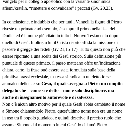
Vangelo per il collegio apostolico con la variante sinonimica
afìemi/kratèin, “rimettere e convalidare” i peccati (Gv, 20,23).
In conclusione, è indubbio che per tutti i Vangeli la figura di Pietro
riveste un primato: ad esempio, è sempre il primo nella lista dei
Dodici ed è il nome più citato in tutto il Nuovo Testamento dopo
quello di Gesù. Inoltre, a lui il Cristo risorto affida la missione di
pascere il gregge dei fedeli (Gv 21,15-17). Tutto questo non può che
essere riportato a una scelta del Gesù storico. Sulla definizione più
puntuale di questo primato, il passo matteano offre un’indicazione
chiara, certo, la frase può essere stata formulata sulla base della
primitiva prassi ecclesiale, ma essa si radica in un detto forse
aramaico dello stesso
Gesù, il quale assegna a Pietro un compito
delegato che – come si è detto – non è solo disciplinare, ma
anche di insegnamento autorevole e di salvezza.
Non c’è alcun altro motivo per il quale Gesù abbia cambiato il nome
a Simone chiamandolo Pietro, quest’ultimo nome non era un nome
in uso tra il popolo giudaico, e quindi descrive il preciso ruolo che
assume Simone dal momento in cui Gesù lo chiamò Pietro.