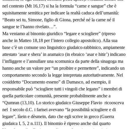
nel contesto (Mt 16,17) si ha la formula “carne e sangue” che è
squisitamente semitica per indicare la realtà caduca dell’umanità:
“Beato sei tu, Simone, figlio di Giona, perché né la carne né il
sangue te l’hanno rivelato…”.
Ma veniamo al binomio giuridico “legare e sciogliere” (ripreso
anche in Matteo 18,18 per l’intero collegio apostolico). Alla sua
base c’è un comune uso linguistico giudaico-rabbinico, ampiamente
attestato ‘asar e shera’ in aramaico (in ebraico ‘asar e hitir’) indicano
l’infliggere e l’annullare una scomunica da parte della sinagoga ma
hanno anche un valore per “un proibire e permettere”, indicando un
comportamento secondo la legge intepretata autoritativamente. Nel
cosiddetto “Documento esseno” di Damasco, ad esempio, il
responsabile può “sciogliere tutti i vingoli che legano” i membri di
quella particolare comunità, presente probabilmente anche a
“Qumran (13,10). Lo storico giudaico Giuseppe Flavio ricoosceva
nel I secolo d.C. i farisei avevano “la possibilità sciogliere e di
legare”, lùein e dèsmein, dato che egli scrive in greco (Guerra
giudaica I, 5, 2 n.111). Il binomio è ripreso anche dal quarto