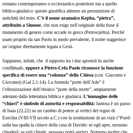
romano contemporaneo o ecclesiastico posteriore ma a quello
biblico-giudaico: questo giustifica almeno un presunzione di
antichità del testo.
C’è il nome aramaico Kepha, “pietra”,
attribuito a Simone
, che non esige nell’originale della frase il
mutamento di genere come accade in greco (Petros/pètra). Perché
usato proprio da san Paolo in modo prevalente, il nome suggerisce
un’origine direttamente legata a Gesù.
Sappiamo, infatti, che il rapporto tra i due apostoli fu anche
conflittuale,
eppure a Pietro-Cefa Paolo riconosce la funzione
specifica di essere una “colonna” della Chiesa
(con Giacomo e
Giovanni) (Gal 2,1-14). La formula “porte dell’Ade” è
l’ellenizzazione dell’ebraico “porte della morte”, ampiamente
attestato dalla letteratura biblica e giudaica.
L’immagine delle
“chiavi” è simbolo di autorità e responsabilità:
famosa è un passo
di Isaia (22,22) su un cambio di potere ai vertici del regno di
Ezechia (VIII-VII secolo a.C.) con la sostituzione di un vizir (“Porrò
sulla tua spalla la chiave della casa di Davide: se egli apre, nessuno
chiuderà; se egli chiude, nessuno potrà aprire). Notiamo inoltre che