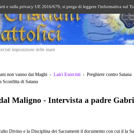
arti e sulla privacy UE 2016/679, si prega di leggere l'informativa sul T
orcisti imposizione delle mani
tiani non vanno dai Maghi -
Laici Esorcisti
- Preghiere contro Satana 
 Sconfitta di Satana
e dal Maligno - Intervista a padre Gab
Culto Divino e la Disciplina dei Sacramenti il documento con cui il la 