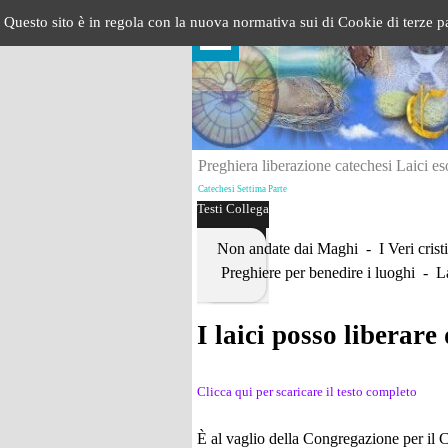
Vai ai contenuti
Questo sito è in regola con la nuova normativa sui di Cookie di terze p
Salta menù
Preghiera liberazione catechesi Laici es
Catechesi Settima Parte
Testi Collegati
Non andate dai Maghi
- I Veri cris
Preghiere per benedire i luoghi - La
I laici posso liberar
Clicca qui per scaricare il testo completo
È al vaglio della Congregazione per il 