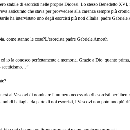
ro stabile di esorcisti nelle proprie Diocesi. Lo stesso Benedetto XVI
 assicurato che stava per provvedere alla carenza sempre più cronica d
arile ha intervistato uno degli esorcisti più noti d'Italia: padre Gabriele
ia, come stanno le cose?L'esorcista padre Gabriele Amorth
ed io la conosco perfettamente a memoria. Grazie a Dio, quanto prima, 
ro scetticismo…”.
nte?
erà ai Vescovi di nominare il numero necessario di esorcisti per liber
nni di battaglia da parte di noi esorcisti, i Vescovi non potranno più rif
uei Vescovi che non praticano esorcismi e non nominano esorcisti…