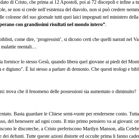
ato di Cristo, che prima ai 12 Apostoli, poi ai 72 discepoli e infine a tu
le, se non si crede nell’esistenza del diavolo, non si può credere nemme
le colonne del suo giornale tutti quei laici impegnati nel ministero della 
erano con grandissimi risultati nel mondo intero”
.
iblisti, come dire, ‘progressisti’, si dicono certi che quelli narrati nel
a malattie mentali…
 la fornisce lo stesso Gesù, quando libera quel giovane ai piedi del Mon
 e digiuno". È lui stesso a parlare di demonio. Che questi teologi e bibl
nni: trova che il fenomeno delle possessioni sia aumentato o diminuito?
ato. Basta guardare le Chiese semi-vuote per rendersene conto. Tutta c
esso, del benessere ad ogni costo. Il mio primo pensiero va ai giovani: 
riscono le discoteche, a Cristo preferiscono Marilyn Manson, alla Celeb
 dei defunti. Tutte queste azioni distorte ed occulte prima li fanno cader