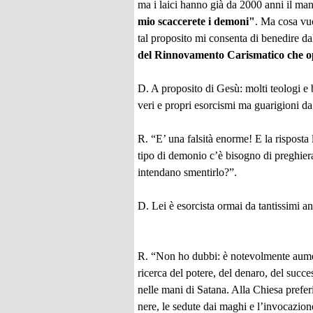
ma i laici hanno già da 2000 anni il mand
mio scaccerete i demoni"
. Ma cosa vuo
tal proposito mi consenta di benedire dal
del Rinnovamento Carismatico che op
D. A proposito di Gesù: molti teologi e b
veri e propri esorcismi ma guarigioni d
R. “E’ una falsità enorme! E la risposta
tipo di demonio c’è bisogno di preghiera
intendano smentirlo?”.
D. Lei è esorcista ormai da tantissimi a
R. “Non ho dubbi: è notevolmente aument
ricerca del potere, del denaro, del succ
nelle mani di Satana. Alla Chiesa prefe
nere, le sedute dai maghi e l’invocazione