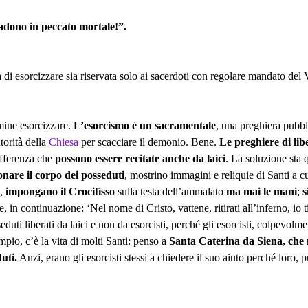
cadono in peccato mortale!”.
à di esorcizzare sia riservata solo ai sacerdoti con regolare mandato d
rmine esorcizzare.
L’esorcismo è un sacramentale
, una preghiera pubbl
torità della
Chiesa
per scacciare il demonio. Bene.
Le preghiere di lib
differenza che
possono essere recitate anche da laici
. La soluzione sta
nare il corpo dei posseduti
, mostrino immagini e reliquie di Santi a c
a,
impongano il Crocifisso
sulla testa dell’ammalato
ma mai le mani
;
s
 in continuazione: ‘Nel nome di Cristo, vattene, ritirati all’inferno, io
duti liberati da laici e non da esorcisti, perché gli esorcisti, colpevol
pio, c’è la vita di molti Santi: penso a
Santa Caterina da Siena, che 
uti.
Anzi, erano gli esorcisti stessi a chiedere il suo aiuto perché loro, 