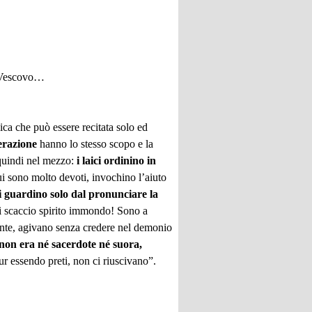
el Vescovo…
ica che può essere recitata solo ed
erazione
hanno lo stesso scopo e la
 quindi nel mezzo:
i laici ordinino in
ui sono molto devoti, invochino l’aiuto
i guardino solo dal pronunciare la
 ti scaccio spirito immondo! Sono a
mente, agivano senza credere nel demonio
non era né sacerdote né suora,
pur essendo preti, non ci riuscivano”.