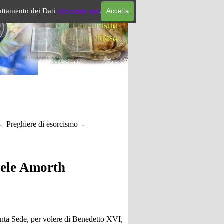
rattamento dei Dati
cliccando qui
.
Accetta
- Preghiere di esorcismo -
riele Amorth
Santa Sede, per volere di Benedetto XVI,