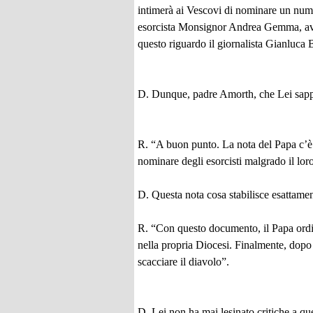
intimerà ai Vescovi di nominare un nume
esorcista Monsignor Andrea Gemma, aveva
questo riguardo il giornalista Gianluca B
D. Dunque, padre Amorth, che Lei sapp
R. “A buon punto. La nota del Papa c’è 
nominare degli esorcisti malgrado il lo
D. Questa nota cosa stabilisce esattame
R. “Con questo documento, il Papa ordin
nella propria Diocesi. Finalmente, dopo a
scacciare il diavolo”.
D. Lei non ha mai lesinato critiche a q