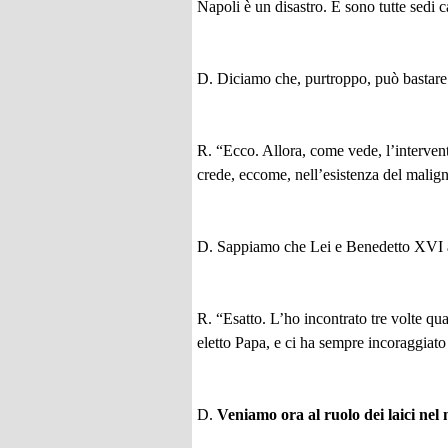
Napoli è un disastro. E sono tutte sedi 
D. Diciamo che, purtroppo, può basta
R. “Ecco. Allora, come vede, l’intervent
crede, eccome, nell’esistenza del malig
D. Sappiamo che Lei e Benedetto XVI a
R. “Esatto. L’ho incontrato tre volte qua
eletto Papa, e ci ha sempre incoraggiato
D.
Veniamo ora al ruolo dei laici nel 