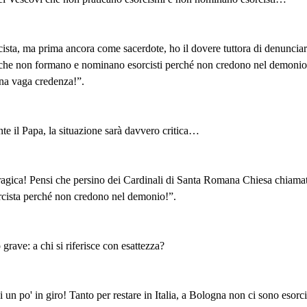
sta, ma prima ancora come sacerdote, ho il dovere tuttora di denunciare
- che non formano e nominano esorcisti perché non credono nel demonio,
una vaga credenza!”.
nte il Papa, la situazione sarà davvero critica…
 tragica! Pensi che persino dei Cardinali di Santa Romana Chiesa chiamat
cista perché non credono nel demonio!”.
rave: a chi si riferisce con esattezza?
 un po' in giro! Tanto per restare in Italia, a Bologna non ci sono esorcis