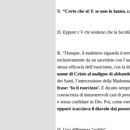
R.
“Certo che sì! E se non lo fanno, 
D. Eppure c’è chi sostiene che la facolt
R. “Dunque, il malinteso riguarda il te
esclusivamente da un sacerdote con l’au
stessa efficacia dell’esorcismo, con la 
nome di Cristo al maligno di abbando
dei Santi, l’intercessione della Madonn
frase: ‘Io ti esorcizzo’.
E dicano sempre,
conoscenza di innumerevoli casi di posse
e senza confidare in Dio. Poi, come esem
eppure scacciava il diavolo dai possed
D. Una differenza "sottile"…