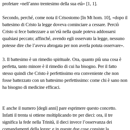
profetare «nell’anno trentesimo della sua età» [1, 1].
Secondo, perché, come nota il Crisostomo [In Mt hom. 10], «dopo il
battesimo di Cristo la legge doveva cominciare a cessare. Perciò
Cristo si fece battezzare a un’età nella quale poteva addossarsi
qualsiasi peccato; affinché, avendo egli osservato la legge, nessuno
potesse dire che l’aveva abrogata per non averla potuta osservare».
3. Il battesimo è un rimedio spirituale. Ora, quanto più una cosa è
perfetta, tanto minore è il rimedio di cui ha bisogno. Per il fatto
stesso quindi che Cristo è perfettissimo era conveniente che non
fosse battezzato con un battesimo perfettissimo: come chi è sano non
ha bisogno di medicine efficaci.
E anche il numero [degli anni] pare esprimere questo concetto.
Infatti il trenta si ottiene moltiplicando tre per dieci: ora, il tre
significa la fede nella Trinità, il dieci invece l’osservanza dei
comandamenti della legge; e in queste due cose consiste la