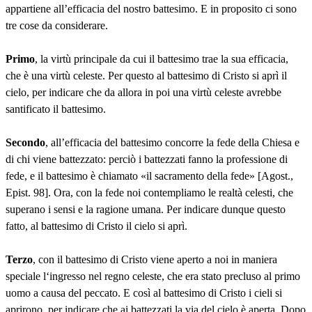
appartiene all’efficacia del nostro battesimo. E in proposito ci sono
tre cose da considerare.
Primo
, la virtù principale da cui il battesimo trae la sua efficacia,
che è una virtù celeste. Per questo al battesimo di Cristo si aprì il
cielo, per indicare che da allora in poi una virtù celeste avrebbe
santificato il battesimo.
Secondo
, all’efficacia del battesimo concorre la fede della Chiesa e
di chi viene battezzato: perciò i battezzati fanno la professione di
fede, e il battesimo è chiamato «il sacramento della fede» [Agost.,
Epist. 98]. Ora, con la fede noi contempliamo le realtà celesti, che
superano i sensi e la ragione umana. Per indicare dunque questo
fatto, al battesimo di Cristo il cielo si aprì.
Terzo
, con il battesimo di Cristo viene aperto a noi in maniera
speciale l‘ingresso nel regno celeste, che era stato precluso al primo
uomo a causa del peccato. E così al battesimo di Cristo i cieli si
aprirono, per indicare che ai battezzati la via del cielo è aperta. Dopo