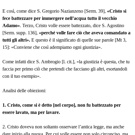
E così, come dice S. Gregorio Nazianzeno [Serm. 39],
«Cristo si
fece battezzare per immergere nell’acqua tutto il vecchio
Adamo»
. Terzo, Cristo volle essere battezzato, dice S. Agostino
[Serm. supp. 136],
«perché volle fare ciò che aveva comandato a
tutti gli altri».
E questo è il significato di quelle sue parole [Mt 3,
15]: «Conviene che così adempiamo ogni giustizia».
Come infatti dice S. Ambrogio [l. cit.], «la giustizia è questa, che tu
faccia per primo ciò che pretendi che facciano gli altri, esortandoli
con il tuo esempio».
Analisi delle obiezioni:
1. Cristo, come si è detto [nel corpo], non fu battezzato per
essere lavato, ma per lavare.
2. Cristo doveva non soltanto osservare l’antica legge, ma anche
dare inizio alla nuova. Per cui volle essere non solo circonciso, ma