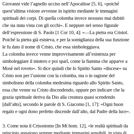
Giovanni vide l’agnello ucciso nell’Apocalisse [5, 6], «poiché
quest’ultima visione avvenne in ispirito mediante le immagini
spirituali dei corpi. Di quella colomba invece nessuno mai dubitò
che sia stata vista con gli occhi». E neppure nel senso figurale
dell’espressione di S. Paolo [1 Cor 10, 4]: «―La pietra era Cristo‖.
Poiché la pietra già esisteva, e per la somiglianza della sua funzione
le fu dato il nome di Cristo, che essa simboleggiava.
La colomba invece venne improvvisamente all’esistenza per
simboleggiare il mistero e poi sparì, come la fiamma che apparve a
Mosè nel roveto». Si dice quindi che lo Spirito Santo «discese» su
Cristo non per l’unione con la colomba, ma o in ragione del
simbolismo della colomba medesima riguardo allo Spirito Santo,
essa che venne su Cristo discendendo, oppure per indicare che la
grazia spirituale deriva da Dio alla creatura quasi scendendo
[dall’alto], secondo le parole di S. Giacomo [1, 17]: «Ogni buon
regalo e ogni dono perfetto discende dall’alto, dal Padre della luce».
3. Come nota il Crisostomo [In Mt hom. 12], «le realtà spirituali da
principio appaiono sempre mediante immagini sensibili, in vista di