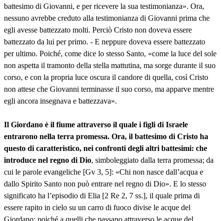
battesimo di Giovanni, e per ricevere la sua testimonianza». Ora,
nessuno avrebbe creduto alla testimonianza di Giovanni prima che
egli avesse battezzato molti. Perciò Cristo non doveva essere
battezzato da lui per primo. - E neppure doveva essere battezzato
per ultimo. Poiché, come dice lo stesso Santo, «come la luce del sole
non aspetta il tramonto della stella mattutina, ma sorge durante il suo
corso, e con la propria luce oscura il candore di quella, così Cristo
non attese che Giovanni terminasse il suo corso, ma apparve mentre
egli ancora insegnava e battezzava».
Il Giordano è il fiume attraverso il quale i figli di Israele
entrarono nella terra promessa.
Ora, il battesimo di Cristo ha
questo di caratteristico, nei confronti degli altri battesimi: che
introduce nel regno di Dio
, simboleggiato dalla terra promessa; da
cui le parole evangeliche [Gv 3, 5]: «Chi non nasce dall’acqua e
dallo Spirito Santo non può entrare nel regno di Dio». E lo stesso
significato ha l’episodio di Elia [2 Re 2, 7 ss.], il quale prima di
essere rapito in cielo su un carro di fuoco divise le acque del
Giordano: poiché a quelli che passano attraverso le acque del