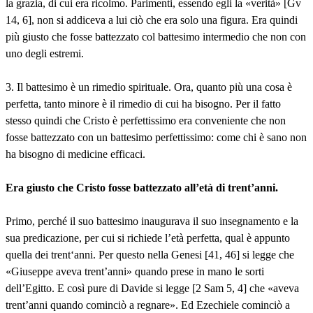
la grazia, di cui era ricolmo. Parimenti, essendo egli la «verità» [Gv
14, 6], non si addiceva a lui ciò che era solo una figura. Era quindi
più giusto che fosse battezzato col battesimo intermedio che non con
uno degli estremi.
3. Il battesimo è un rimedio spirituale. Ora, quanto più una cosa è
perfetta, tanto minore è il rimedio di cui ha bisogno. Per il fatto
stesso quindi che Cristo è perfettissimo era conveniente che non
fosse battezzato con un battesimo perfettissimo: come chi è sano non
ha bisogno di medicine efficaci.
Era giusto che Cristo fosse battezzato all’età di trent’anni.
Primo, perché il suo battesimo inaugurava il suo insegnamento e la
sua predicazione, per cui si richiede l’età perfetta, qual è appunto
quella dei trent‘anni. Per questo nella Genesi [41, 46] si legge che
«Giuseppe aveva trent’anni» quando prese in mano le sorti
dell’Egitto. E così pure di Davide si legge [2 Sam 5, 4] che «aveva
trent’anni quando cominciò a regnare». Ed Ezechiele cominciò a