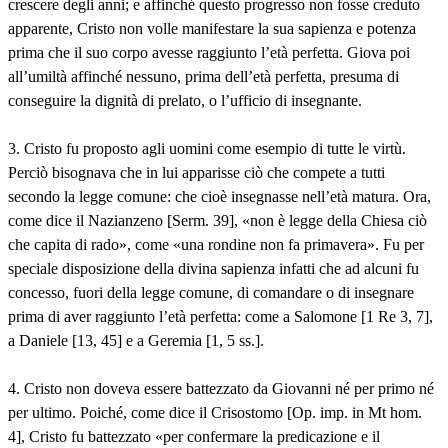
crescere degli anni; e affinché questo progresso non fosse creduto
apparente, Cristo non volle manifestare la sua sapienza e potenza
prima che il suo corpo avesse raggiunto l’età perfetta. Giova poi
all’umiltà affinché nessuno, prima dell’età perfetta, presuma di
conseguire la dignità di prelato, o l’ufficio di insegnante.
3. Cristo fu proposto agli uomini come esempio di tutte le virtù.
Perciò bisognava che in lui apparisse ciò che compete a tutti
secondo la legge comune: che cioè insegnasse nell’età matura. Ora,
come dice il Nazianzeno [Serm. 39], «non è legge della Chiesa ciò
che capita di rado», come «una rondine non fa primavera». Fu per
speciale disposizione della divina sapienza infatti che ad alcuni fu
concesso, fuori della legge comune, di comandare o di insegnare
prima di aver raggiunto l’età perfetta: come a Salomone [1 Re 3, 7],
a Daniele [13, 45] e a Geremia [1, 5 ss.].
4. Cristo non doveva essere battezzato da Giovanni né per primo né
per ultimo. Poiché, come dice il Crisostomo [Op. imp. in Mt hom.
4], Cristo fu battezzato «per confermare la predicazione e il