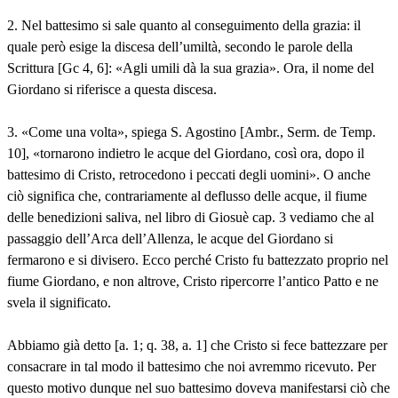
2. Nel battesimo si sale quanto al conseguimento della grazia: il
quale però esige la discesa dell’umiltà, secondo le parole della
Scrittura [Gc 4, 6]: «Agli umili dà la sua grazia». Ora, il nome del
Giordano si riferisce a questa discesa.
3. «Come una volta», spiega S. Agostino [Ambr., Serm. de Temp.
10], «tornarono indietro le acque del Giordano, così ora, dopo il
battesimo di Cristo, retrocedono i peccati degli uomini». O anche
ciò significa che, contrariamente al deflusso delle acque, il fiume
delle benedizioni saliva, nel libro di Giosuè cap. 3 vediamo che al
passaggio dell’Arca dell’Allenza, le acque del Giordano si
fermarono e si divisero. Ecco perché Cristo fu battezzato proprio nel
fiume Giordano, e non altrove, Cristo ripercorre l’antico Patto e ne
svela il significato.
Abbiamo già detto [a. 1; q. 38, a. 1] che Cristo si fece battezzare per
consacrare in tal modo il battesimo che noi avremmo ricevuto. Per
questo motivo dunque nel suo battesimo doveva manifestarsi ciò che