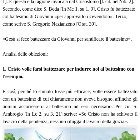
1]. E questa è la ragione invocata dal Crisostomo [l. cit. nell‘ob. 2].
Secondo, come dice S. Beda [In Mc 1, su 1, 9], Cristo fu battezzato
col battesimo di Giovanni «per approvarlo ricevendolo». Terzo,
come scrive S. Gregorio Nazianzeno [Orat. 39],
«Gesù si fece battezzare da Giovanni per santificare il battesimo».
Analisi delle obiezioni:
1. Cristo volle farsi battezzare per indurre noi al battesimo con
l’esempio.
E così, perché lo stimolo fosse più efficace, volle essere battezzato
con un battesimo di cui chiaramente non aveva bisogno, affinché gli
uomini accorressero al battesimo ad essi necessario. Per cui S.
Ambrogio [In Lc 2, su 3, 21] scrive: «Se Cristo non ha schivato il
lavacro della penitenza, nessuno rifugga il lavacro della grazia».