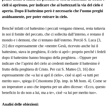
cieli si aprirono, per indicare che ai battezzati la via del cielo è
aperta. Dopo il battesimo però è necessario che l’uomo preghi
assiduamente, per poter entrare in cielo.
Benché infatti col battesimo i peccati vengano rimessi, resta tuttavia
in noi il fomite del peccato, che ci sollecita dall’interno, e restano il
mondo e i demoni, che ci tentano dall’esterno. Perciò S. Luca [3,
21] dice espressamente che «mentre Gesù, ricevuto anche lui il
battesimo, stava in preghiera, il cielo si aprì»: proprio perché i fedeli
dopo il battesimo hanno bisogno della preghiera. - Oppure per
indicare che l’aprirsi del cielo ai credenti mediante il battesimo è
frutto della preghiera di Cristo. Per cui S. Matteo [3, 16] dice
espressamente che «a lui si aprì il cielo», cioè si aprì «a tutti per
merito suo», spiega il Crisostomo [Op. imp. in Mt hom. 4]. Come se
un imperatore a uno che impetra per un altro dicesse: «Ecco, questo
beneficio lo do non a lui, ma a te», cioè «a lui per merito tuo».
Analisi delle obiezioni: