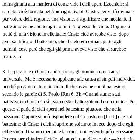
immaginaria alla maniera di come vide i cieli aperti Ezechiele: si
sarebbe cioè formata nell’immaginativa di Cristo, per virtù divina e
per volere della ragione, una visione, a significare che mediante il
battesimo viene aperto agli uomini l’ingresso del cielo. Oppure si
trattò di una visione intellettuale: Cristo cioè avrebbe visto, dopo
aver santificato il battesimo, che il cielo era ormai aperto agli
uomini, cosa però che egli già prima aveva visto che si sarebbe
realizzata.
3. La passione di Cristo aprì il cielo agli uomini come causa
universale. Ma è necessario applicare tale causa ai singoli individui,
perché possano entrare in cielo. Il che avviene con il battesimo,
secondo le parole di S. Paolo [Rm 6, 3]: «Quanti siamo stati
battezzati in Cristo Gesù, siamo stati battezzati nella sua morte». Per
questo si parla di cieli aperti nel battesimo piuttosto che nella
passione. Oppure si può rispondere col Crisostomo [l. cit.] che «al
battesimo di Cristo i cieli si aprirono soltanto; invece dopo che egli
ebbe vinto il tiranno mediante la croce, non essendo più necessarie
le porte per chiudere il cielo, gli angeli non dicono più: ―Aprite le