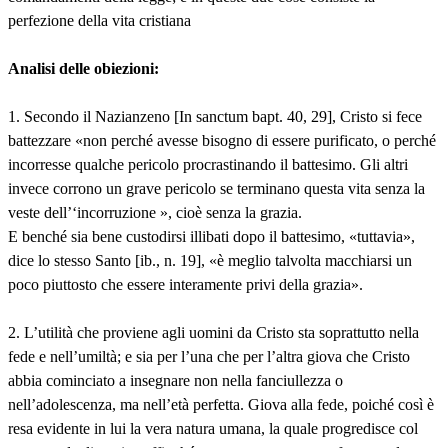
perfezione della vita cristiana
Analisi delle obiezioni:
1. Secondo il Nazianzeno [In sanctum bapt. 40, 29], Cristo si fece
battezzare «non perché avesse bisogno di essere purificato, o perché
incorresse qualche pericolo procrastinando il battesimo. Gli altri
invece corrono un grave pericolo se terminano questa vita senza la
veste dell’‘incorruzione », cioè senza la grazia.
E benché sia bene custodirsi illibati dopo il battesimo, «tuttavia»,
dice lo stesso Santo [ib., n. 19], «è meglio talvolta macchiarsi un
poco piuttosto che essere interamente privi della grazia».
2. L’utilità che proviene agli uomini da Cristo sta soprattutto nella
fede e nell’umiltà; e sia per l’una che per l’altra giova che Cristo
abbia cominciato a insegnare non nella fanciullezza o
nell’adolescenza, ma nell’età perfetta. Giova alla fede, poiché così è
resa evidente in lui la vera natura umana, la quale progredisce col