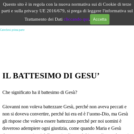
Vai ai contenuti
Questo sito è in regola con la nuova normativa sui di Cookie di terze
Salta menù
parti e sulla privacy UE 2016/679, si prega di leggere l'informativa sul
Trattamento dei Dati
cliccando qui
.
Accetta
Battesimo di Gesù scopo significato catechesi
Catechesi prima parte
IL BATTESIMO DI GESU’
Che significato ha il battesimo di Gesù?
Giovanni non voleva battezzare Gesù, perché non aveva peccati e
non si doveva convertire, perché lui era ed è l’uomo-Dio, ma Gesù
gli rispose che voleva essere battezzato perché per noi uomini è
doveroso adempiere ogni giustizia, come quando Maria e Gesù