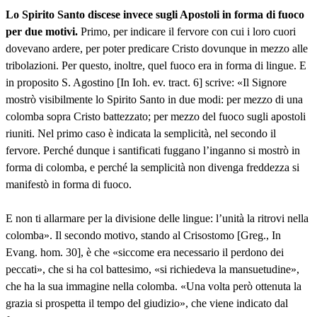
Lo Spirito Santo discese invece sugli Apostoli in forma di fuoco
per due motivi.
Primo, per indicare il fervore con cui i loro cuori
dovevano ardere, per poter predicare Cristo dovunque in mezzo alle
tribolazioni. Per questo, inoltre, quel fuoco era in forma di lingue. E
in proposito S. Agostino [In Ioh. ev. tract. 6] scrive: «Il Signore
mostrò visibilmente lo Spirito Santo in due modi: per mezzo di una
colomba sopra Cristo battezzato; per mezzo del fuoco sugli apostoli
riuniti. Nel primo caso è indicata la semplicità, nel secondo il
fervore. Perché dunque i santificati fuggano l’inganno si mostrò in
forma di colomba, e perché la semplicità non divenga freddezza si
manifestò in forma di fuoco.
E non ti allarmare per la divisione delle lingue: l’unità la ritrovi nella
colomba». Il secondo motivo, stando al Crisostomo [Greg., In
Evang. hom. 30], è che «siccome era necessario il perdono dei
peccati», che si ha col battesimo, «si richiedeva la mansuetudine»,
che ha la sua immagine nella colomba. «Una volta però ottenuta la
grazia si prospetta il tempo del giudizio», che viene indicato dal