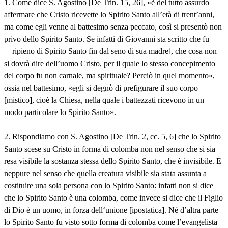
1. Come dice S. Agostino [De Trin. 15, 26], «è del tutto assurdo
affermare che Cristo ricevette lo Spirito Santo all’età di trent’anni,
ma come egli venne al battesimo senza peccato, così si presentò non
privo dello Spirito Santo. Se infatti di Giovanni sta scritto che fu
―ripieno di Spirito Santo fin dal seno di sua madre‖, che cosa non
si dovrà dire dell’uomo Cristo, per il quale lo stesso concepimento
del corpo fu non carnale, ma spirituale? Perciò in quel momento»,
ossia nel battesimo, «egli si degnò di prefigurare il suo corpo
[mistico], cioè la Chiesa, nella quale i battezzati ricevono in un
modo particolare lo Spirito Santo».
2. Rispondiamo con S. Agostino [De Trin. 2, cc. 5, 6] che lo Spirito
Santo scese su Cristo in forma di colomba non nel senso che si sia
resa visibile la sostanza stessa dello Spirito Santo, che è invisibile. E
neppure nel senso che quella creatura visibile sia stata assunta a
costituire una sola persona con lo Spirito Santo: infatti non si dice
che lo Spirito Santo è una colomba, come invece si dice che il Figlio
di Dio è un uomo, in forza dell‘unione [ipostatica]. Né d’altra parte
lo Spirito Santo fu visto sotto forma di colomba come l’evangelista