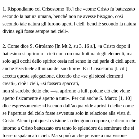
1. Rispondiamo col Crisostomo [ib.] che «come Cristo fu battezzato
secondo la natura umana, benché non ne avesse bisogno, così
secondo tale natura gli furono aperti i cieli, benché secondo la natura
divina egli fosse sempre nei cieli».
2. Come dice S. Girolamo [In Mt 2, su 3, 16 s.], «a Cristo dopo il
battesimo si aprirono i cieli non con una frattura degli elementi, ma
solo agli occhi dello spirito; ossia nel senso in cui parla di cieli aperti
anche Ezechiele all’inizio del suo libro». E il Crisostomo [l. cit.]
accetta questa spiegazione, dicendo che «se gli stessi elementi
creati», cioè i cieli, «si fossero spaccati,
non si sarebbe detto che ―si aprirono a lui‖, poiché ciò che viene
aperto fisicamente è aperto a tutti». Per cui anche S. Marco [1, 10]
dice espressamente: «Uscendo dall’acqua vide aprirsi i cieli»: come
se l’apertura del cielo fosse avvenuta solo in relazione alla vista di
Cristo. Alcuni poi questa visione la ritengono corporea, e dicono che
intorno a Cristo battezzato era tanto lo splendore da sembrare che si
fossero spalancati i cieli. Ma si può anche pensare a una visione