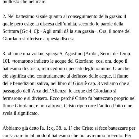
piuttosto che nel mare.
2. Nel battesimo si sale quanto al conseguimento della grazia: il
quale però esige la discesa dell’umiltà, secondo le parole della
Scrittura [Gc 4, 6]: «Agli umili dà la sua grazia». Ora, il nome del
Giordano si riferisce a questa discesa.
3. «Come una volta», spiega S. Agostino [Ambr., Serm. de Temp.
10], «tornarono indietro le acque del Giordano, così ora, dopo il
battesimo di Cristo, retrocedono i peccati degli uomini». O anche
ciò significa che, contrariamente al deflusso delle acque, il fiume
delle benedizioni saliva, nel libro di Giosuè cap. 3 vediamo che al
passaggio dell’Arca dell’Allenza, le acque del Giordano si
fermarono e si divisero. Ecco perché Cristo fu battezzato proprio nel
fiume Giordano, e non altrove, Cristo ripercorre l’antico Patto e ne
svela il significato.
Abbiamo già detto [a. 1; q. 38, a. 1] che Cristo si fece battezzare per
consacrare in tal modo il battesimo che noi avremmo ricevuto. Per