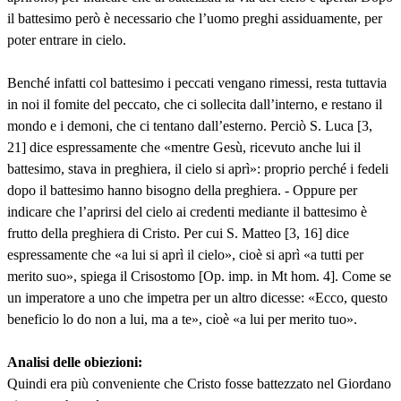
il battesimo però è necessario che l’uomo preghi assiduamente, per
poter entrare in cielo.
Benché infatti col battesimo i peccati vengano rimessi, resta tuttavia
in noi il fomite del peccato, che ci sollecita dall’interno, e restano il
mondo e i demoni, che ci tentano dall’esterno. Perciò S. Luca [3,
21] dice espressamente che «mentre Gesù, ricevuto anche lui il
battesimo, stava in preghiera, il cielo si aprì»: proprio perché i fedeli
dopo il battesimo hanno bisogno della preghiera. - Oppure per
indicare che l’aprirsi del cielo ai credenti mediante il battesimo è
frutto della preghiera di Cristo. Per cui S. Matteo [3, 16] dice
espressamente che «a lui si aprì il cielo», cioè si aprì «a tutti per
merito suo», spiega il Crisostomo [Op. imp. in Mt hom. 4]. Come se
un imperatore a uno che impetra per un altro dicesse: «Ecco, questo
beneficio lo do non a lui, ma a te», cioè «a lui per merito tuo».
Analisi delle obiezioni:
Quindi era più conveniente che Cristo fosse battezzato nel Giordano