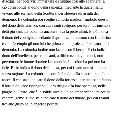
d’acqua, per potervisi immergere e sfuggire così allo sparviero. E
ciò corrisponde al dono della sapienza, mediante la quale i santi
vivono alle sorgenti della Scrittura, per sfuggire gli assalti del
demonio. La colomba poi sceglie i chicchi migliori, simbolo questo
del dono della scienza, con cui i santi scelgono per loro nutrimento i
detti più sani. La colomba ancora alleva la prole altrui. E ciò indica
il dono del consiglio, mediante il quale i santi nutrono con la dottrina
e con l’esempio gli uomini che prima erano prole, cioè imitatori, del
demonio. La colomba inoltre non lacera con il becco. E ciò indica il
dono dell’intelletto, per cui i santi, a differenza degli eretici, non
pervertono le buone dottrine lacerandole. La colomba poi non ha
fiele. E ciò indica il dono della pietà, per cui i santi non si adirano
senza ragione. La colomba ancora fa il nido nella spaccatura delle
rocce. Il che sta a indicare il dono della fortezza, per cui i santi fanno
il loro nido, cioè ripongono il loro rifugio e la loro speranza, nelle
piaghe di Cristo, che è la solida roccia. La colomba infine, invece di
cantare, geme. E ciò sta a indicare il dono del timore, per cui i Santi
trovano gusto nel piangere i peccati.