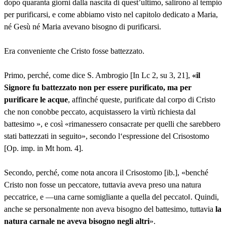
dopo quaranta giorni dalla nascita di quest’ultimo, salirono al tempio
per purificarsi, e come abbiamo visto nel capitolo dedicato a Maria,
né Gesù né Maria avevano bisogno di purificarsi.
Era conveniente che Cristo fosse battezzato.
Primo, perché, come dice S. Ambrogio [In Lc 2, su 3, 21],
«il
Signore fu battezzato non per essere purificato, ma per
purificare le acque
, affinché queste, purificate dal corpo di Cristo
che non conobbe peccato, acquistassero la virtù richiesta dal
battesimo », e così «rimanessero consacrate per quelli che sarebbero
stati battezzati in seguito», secondo l‘espressione del Crisostomo
[Op. imp. in Mt hom. 4].
Secondo, perché, come nota ancora il Crisostomo [ib.], «benché
Cristo non fosse un peccatore, tuttavia aveva preso una natura
peccatrice, e ―una carne somigliante a quella del peccato‖. Quindi,
anche se personalmente non aveva bisogno del battesimo, tuttavia
la
natura carnale ne aveva bisogno negli altri
».