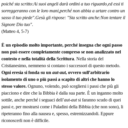
poiché sta scritto:Ai suoi angeli darà ordini a tuo riguardo,ed essi ti
sorreggeranno con le loro mani,perché non abbia a urtare contro un
sasso il tuo piede".Gesù gli rispose: "Sta scritto anche:Non tentare il
Signore Dio tuo".
(Matteo 4, 5-7)
È un episodio molto importante, perché insegna che ogni passo
non può essere completamente compreso se non analizzato nel
contesto e nella totalità della Scrittura
. Nella storia del
Cristianesimo, nemmeno si contano i successori di questo metodo.
Ogni eresia si fonda su un
aut-aut
, ovvero sull’arbitrario
isolamento di uno o più passi a scapito di altri che hanno lo
stesso valore.
Ognuno, volendo, può scegliersi i passi che più gli
piacciono e dire che la Bibbia è dalla sua parte. È un inganno molto
sottile, anche perché i seguaci dell’
aut-aut
si faranno scudo di quei
passi e, per mostrarsi come i Paladini della Bibbia (che non sono), li
ripeteranno fino alla nausea e, spesso, estremizzandoli. Eppure
riconoscerli non è difficile.