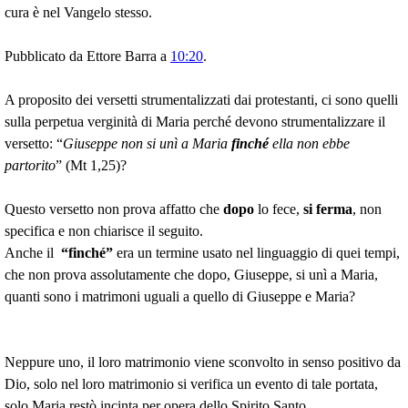
cura è nel Vangelo stesso.
Pubblicato da Ettore Barra a
10:20
.
A proposito dei versetti strumentalizzati dai protestanti, ci sono quelli
sulla
perpetua verginità di Maria perché devono strumentalizzare il
versetto: “
Giuseppe non si unì a Maria
finché
ella non ebbe
partorito
” (Mt 1,25)?
Questo versetto non prova affatto che
dopo
lo fece,
si ferma
, non
specifica e non chiarisce il seguito.
Anche il
“finché”
era un termine usato nel linguaggio di quei tempi,
che non prova assolutamente che dopo, Giuseppe, si unì a Maria,
quanti sono i matrimoni uguali a quello di Giuseppe e Maria?
Neppure uno, il loro matrimonio viene sconvolto in senso positivo da
Dio, solo nel loro matrimonio si verifica un evento di tale portata,
solo Maria restò incinta per opera dello Spirito Santo.