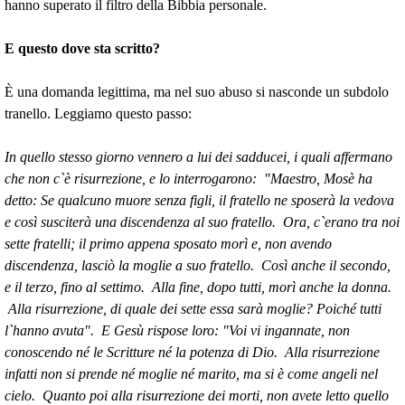
hanno superato il filtro della Bibbia personale.
E questo dove sta scritto?
È una domanda legittima, ma nel suo abuso si nasconde un subdolo
tranello. Leggiamo questo passo:
In quello stesso giorno vennero a lui dei sadducei, i quali affermano
che non c`è risurrezione, e lo interrogarono: "Maestro, Mosè ha
detto: Se qualcuno muore senza figli, il fratello ne sposerà la vedova
e così susciterà una discendenza al suo fratello. Ora, c`erano tra noi
sette fratelli; il primo appena sposato morì e, non avendo
discendenza, lasciò la moglie a suo fratello. Così anche il secondo,
e il terzo, fino al settimo. Alla fine, dopo tutti, morì anche la donna.
Alla risurrezione, di quale dei sette essa sarà moglie? Poiché tutti
l`hanno avuta". E Gesù rispose loro: "Voi vi ingannate, non
conoscendo né le Scritture né la potenza di Dio. Alla risurrezione
infatti non si prende né moglie né marito, ma si è come angeli nel
cielo. Quanto poi alla risurrezione dei morti, non avete letto quello