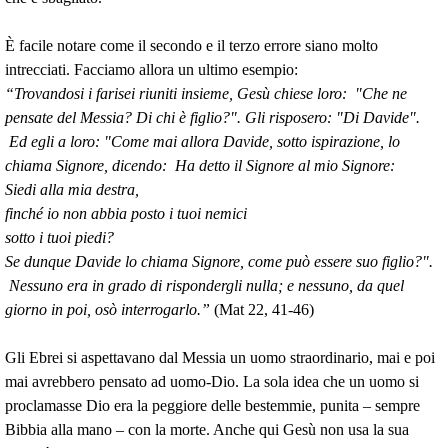
È facile notare come il secondo e il terzo errore siano molto
intrecciati. Facciamo allora un ultimo esempio:
“Trovandosi i farisei riuniti insieme, Gesù chiese loro: "Che ne
pensate del Messia? Di chi è figlio?". Gli risposero: "Di Davide".
Ed egli a loro: "Come mai allora Davide, sotto ispirazione, lo
chiama Signore, dicendo: Ha detto il Signore al mio Signore:
Siedi alla mia destra,
finché io non abbia posto i tuoi nemici
sotto i tuoi piedi?
Se dunque Davide lo chiama Signore, come può essere suo figlio?".
Nessuno era in grado di rispondergli nulla; e nessuno, da quel
giorno in poi, osò interrogarlo.”
(Mat 22, 41-46)
Gli Ebrei si aspettavano dal Messia un uomo straordinario, mai e poi
mai avrebbero pensato ad uomo-Dio. La sola idea che un uomo si
proclamasse Dio era la peggiore delle bestemmie, punita – sempre
Bibbia alla mano – con la morte. Anche qui Gesù non usa la sua