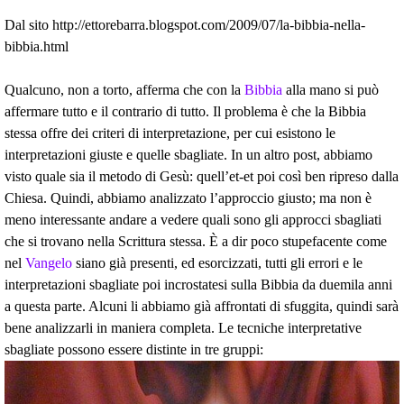
Dal sito http://ettorebarra.blogspot.com/2009/07/la-bibbia-nella-
bibbia.html
Qualcuno, non a torto, afferma che con la
Bibbia
alla mano si può
affermare tutto e il contrario di tutto. Il problema è che la Bibbia
stessa offre dei criteri di interpretazione, per cui esistono le
interpretazioni giuste e quelle sbagliate. In un altro post, abbiamo
visto quale sia il metodo di Gesù: quell’et-et poi così ben ripreso dalla
Chiesa. Quindi, abbiamo analizzato l’approccio giusto; ma non è
meno interessante andare a vedere quali sono gli approcci sbagliati
che si trovano nella Scrittura stessa. È a dir poco stupefacente come
nel
Vangelo
siano già presenti, ed esorcizzati, tutti gli errori e le
interpretazioni sbagliate poi incrostatesi sulla Bibbia da duemila anni
a questa parte. Alcuni li abbiamo già affrontati di sfuggita, quindi sarà
bene analizzarli in maniera completa. Le tecniche interpretative
sbagliate possono essere distinte in tre gruppi: