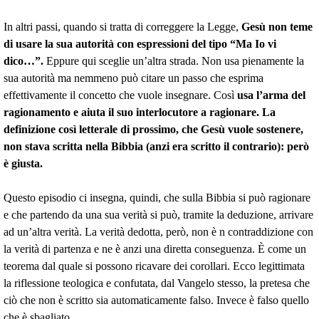
In altri passi, quando si tratta di correggere la Legge,
Gesù non teme
di usare la sua autorità con espressioni del tipo “Ma Io vi
dico…”.
Eppure qui sceglie un’altra strada. Non usa pienamente la
sua autorità ma nemmeno può citare un passo che esprima
effettivamente il concetto che vuole insegnare. Così
usa l’arma del
ragionamento e aiuta il suo interlocutore a ragionare. La
definizione così letterale di prossimo, che Gesù vuole sostenere,
non stava scritta nella Bibbia (anzi era scritto il contrario): però
è giusta.
Questo episodio ci insegna, quindi, che sulla Bibbia si può ragionare
e che partendo da una sua verità si può, tramite la deduzione, arrivare
ad un’altra verità. La verità dedotta, però, non è n contraddizione con
la verità di partenza e ne è anzi una diretta conseguenza. È come un
teorema dal quale si possono ricavare dei corollari. Ecco legittimata
la riflessione teologica e confutata, dal Vangelo stesso, la pretesa che
ciò che non è scritto sia automaticamente falso. Invece è falso quello
che è sbagliato.