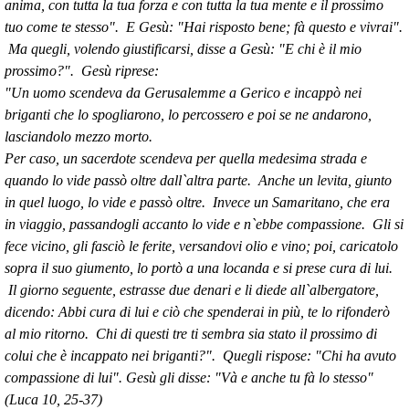
anima, con tutta la tua forza e con tutta la tua mente e il prossimo
tuo come te stesso". E Gesù: "Hai risposto bene; fà questo e vivrai".
Ma quegli, volendo giustificarsi, disse a Gesù: "E chi è il mio
prossimo?". Gesù riprese:
"Un uomo scendeva da Gerusalemme a Gerico e incappò nei
briganti che lo spogliarono, lo percossero e poi se ne andarono,
lasciandolo mezzo morto.
Per caso, un sacerdote scendeva per quella medesima strada e
quando lo vide passò oltre dall`altra parte. Anche un levita, giunto
in quel luogo, lo vide e passò oltre. Invece un Samaritano, che era
in viaggio, passandogli accanto lo vide e n`ebbe compassione. Gli si
fece vicino, gli fasciò le ferite, versandovi olio e vino; poi, caricatolo
sopra il suo giumento, lo portò a una locanda e si prese cura di lui.
Il giorno seguente, estrasse due denari e li diede all`albergatore,
dicendo: Abbi cura di lui e ciò che spenderai in più, te lo rifonderò
al mio ritorno. Chi di questi tre ti sembra sia stato il prossimo di
colui che è incappato nei briganti?". Quegli rispose: "Chi ha avuto
compassione di lui". Gesù gli disse: "Và e anche tu fà lo stesso"
(Luca 10, 25-37)