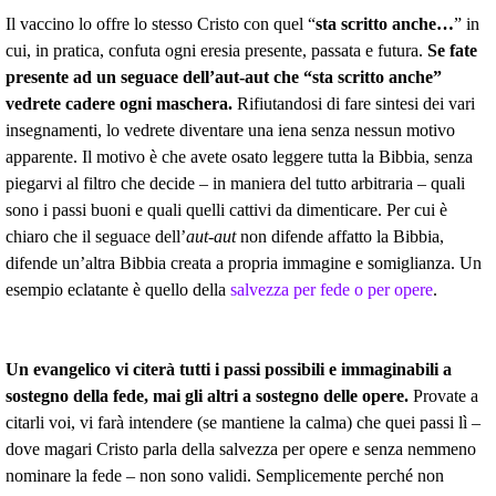
Il vaccino lo offre lo stesso Cristo con quel “
sta scritto anche…
” in
cui, in pratica, confuta ogni eresia presente, passata e futura.
Se fate
presente ad un seguace dell’aut-aut che “sta scritto anche”
vedrete cadere ogni maschera.
Rifiutandosi di fare sintesi dei vari
insegnamenti, lo vedrete diventare una iena senza nessun motivo
apparente. Il motivo è che avete osato leggere tutta la Bibbia, senza
piegarvi al filtro che decide – in maniera del tutto arbitraria – quali
sono i passi buoni e quali quelli cattivi da dimenticare. Per cui è
chiaro che il seguace dell’
aut-aut
non difende affatto la Bibbia,
difende un’altra Bibbia creata a propria immagine e somiglianza. Un
esempio eclatante è quello della
salvezza per fede o per opere
.
Un evangelico vi citerà tutti i passi possibili e immaginabili a
sostegno della fede, mai gli altri a sostegno delle opere.
Provate a
citarli voi, vi farà intendere (se mantiene la calma) che quei passi lì –
dove magari Cristo parla della salvezza per opere e senza nemmeno
nominare la fede – non sono validi. Semplicemente perché non