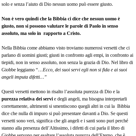
solo e senza l’aiuto di Dio nessun uomo può essere giusto.
Non è vero quindi che
la Bibbia
ci dice che nessun uomo è
giusto, non si possono valutare le parole di Paolo in senso
assoluto, ma solo in rapporto a Cristo.
Nella Bibbia come abbiamo visto troviamo numerosi versetti che ci
parlano di uomini giusti; giusti in confronto agli empi, in confronto ai
tiepidi, non in senso assoluto, non senza la grazia di Dio. Nel libro di
Giobbe leggiamo “…
Ecco, dei suoi servi egli non si fida e ai suoi
angeli imputa difetti…”
Questi versetti mettono in risalto l’assoluta purezza di Dio e la
purezza relativa dei servi
e degli angeli, ma bisogna interpretarli
correttamente, altrimenti si smentiscono quegli altri in cui
la Bibbia
dice che nulla di impuro si può presentare davanti a Dio. Se questi
versetti sono veri, significa che gli angeli e i santi sono puri perché
stanno alla presenza dell’Altissimo, i difetti di cui parla il libro di
Giobbe servono per esaltare l’assoluta purezza dell’Eterno, che è