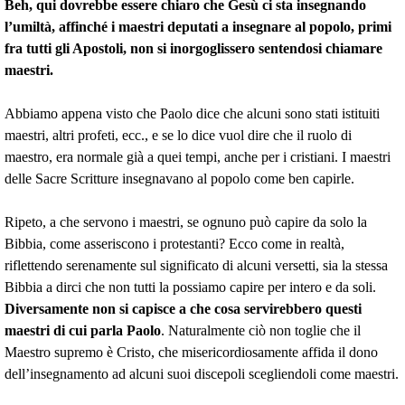
Beh, qui dovrebbe essere chiaro che Gesù ci sta insegnando
l’umiltà, affinché i maestri deputati a insegnare al popolo, primi
fra tutti gli Apostoli, non si inorgoglissero sentendosi chiamare
maestri.
Abbiamo appena visto che Paolo dice che alcuni sono stati istituiti
maestri, altri profeti, ecc., e se lo dice vuol dire che il ruolo di
maestro, era normale già a quei tempi, anche per i cristiani. I maestri
delle Sacre Scritture insegnavano al popolo come ben capirle.
Ripeto, a che servono i maestri, se ognuno può capire da solo la
Bibbia, come asseriscono i protestanti? Ecco come in realtà,
riflettendo serenamente sul significato di alcuni versetti, sia la stessa
Bibbia a dirci che non tutti la possiamo capire per intero e da soli.
Diversamente non si capisce a che cosa servirebbero questi
maestri di cui parla Paolo
. Naturalmente ciò non toglie che il
Maestro supremo è Cristo, che misericordiosamente affida il dono
dell’insegnamento ad alcuni suoi discepoli scegliendoli come maestri.