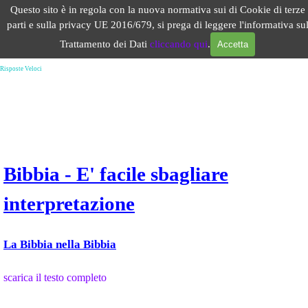
Vai ai contenuti
Questo sito è in regola con la nuova normativa sui di Cookie di terze
Salta menù
parti e sulla privacy UE 2016/679, si prega di leggere l'informativa su
Trattamento dei Dati
cliccando qui
.
Accetta
Come si interpreta la Bibbia metodi contro le eresie pentecostali
Risposte Veloci
Bibbia - E' facile sbagliare
interpretazione
La Bibbia nella Bibbia
scarica il testo completo