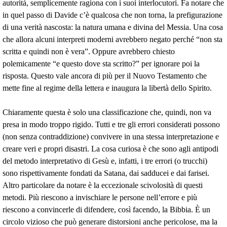
autorità, semplicemente ragiona con i suoi interlocutori. Fa notare che
in quel passo di Davide c’è qualcosa che non torna, la prefigurazione
di una verità nascosta: la natura umana e divina del Messia. Una cosa
che allora alcuni interpreti moderni avrebbero negato perché “non sta
scritta e quindi non è vera”. Oppure avrebbero chiesto
polemicamente “e questo dove sta scritto?” per ignorare poi la
risposta. Questo vale ancora di più per il Nuovo Testamento che
mette fine al regime della lettera e inaugura la libertà dello Spirito.
Chiaramente questa è solo una classificazione che, quindi, non va
presa in modo troppo rigido. Tutti e tre gli errori considerati possono
(non senza contraddizione) convivere in una stessa interpretazione e
creare veri e propri disastri. La cosa curiosa è che sono agli antipodi
del metodo interpretativo di Gesù e, infatti, i tre errori (o trucchi)
sono rispettivamente fondati da Satana, dai sadducei e dai farisei.
Altro particolare da notare è la eccezionale scivolosità di questi
metodi. Più riescono a invischiare le persone nell’errore e più
riescono a convincerle di difendere, così facendo, la Bibbia. È un
circolo vizioso che può generare distorsioni anche pericolose, ma la