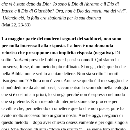
che vi è stato detto da Dio: Io sono il Dio di Abramo e il Dio di
Isacco e il Dio di Giacobbe? Ora, non è Dio dei morti, ma dei vivi".
Udendo ciò, la folla era sbalordita per la sua dottrina
(Mat 22, 23-33)
La maggior parte dei moderni seguaci dei sadducei, non sono
per nulla interessati alla risposta. La loro è una domanda
retorica che presuppone una implicita risposta (negativa).
Di
solito l’
aut-aut
prevede l’oblio per i passi scomodi. Qui siamo in
presenza, forse, di un metodo più raffinato. Si nega, cioè, quello che
nella Bibbia non è scritto a chiare lettere. Non sta scritto “i morti
risorgeranno”? Allora non è vero. Anche se quello è il messaggio che
si può dedurre da alcuni passi, siccome risulta scomodo nella teologia
che si è costruita a priori, lo si nega perché non è espresso nel modo
che si pretende. È un metodo di interpretazione che procede per
cavilli e che, permettendo di omettere quello che non piace, pure ha
avuto molto successo fino ai giorni nostri. Anche oggi, i seguaci di
questo metodo – dopo aver chiesto ossessivamente e per ogni singola
cosa (che dicono gli altri) “dove sta scritto?” – se viene loro indicato