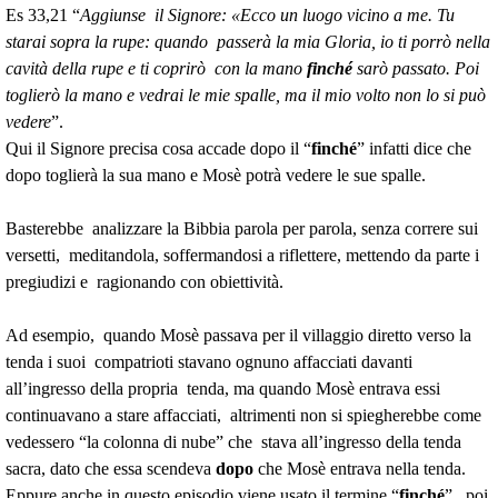
Es 33,21 “
Aggiunse il Signore: «Ecco un luogo vicino a me. Tu
starai sopra la rupe: quando passerà la mia Gloria, io ti porrò nella
cavità della rupe e ti coprirò con la mano
finché
sarò passato. Poi
toglierò la mano e vedrai le mie spalle, ma il mio volto non lo si può
vedere
”.
Qui il Signore precisa cosa accade dopo il “
finché
” infatti dice che
dopo toglierà la sua mano e Mosè potrà vedere le sue spalle.
Basterebbe analizzare la Bibbia parola per parola, senza correre sui
versetti, meditandola, soffermandosi a riflettere, mettendo da parte i
pregiudizi e ragionando con obiettività.
Ad esempio, quando Mosè passava per il villaggio diretto verso la
tenda i suoi compatrioti stavano ognuno affacciati davanti
all’ingresso della propria tenda, ma quando Mosè entrava essi
continuavano a stare affacciati, altrimenti non si spiegherebbe come
vedessero “la colonna di nube” che stava all’ingresso della tenda
sacra, dato che essa scendeva
dopo
che Mosè entrava nella tenda.
Eppure anche in questo episodio viene usato il termine “
finché
”, poi