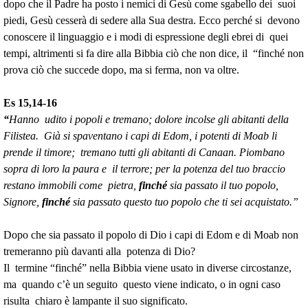
dopo che il Padre ha posto i nemici di Gesù come sgabello dei suoi
piedi, Gesù cesserà di sedere alla Sua destra. Ecco perché si devono
conoscere il linguaggio e i modi di espressione degli ebrei di quei
tempi, altrimenti si fa dire alla Bibbia ciò che non dice, il “finché non
prova ciò che succede dopo, ma si ferma, non va oltre.
Es 15,14-16
“
Hanno udito i popoli e tremano; dolore incolse gli abitanti della
Filistea. Già si spaventano i capi di Edom, i potenti di Moab li
prende il timore; tremano tutti gli abitanti di Canaan. Piombano
sopra di loro la paura e il terrore; per la potenza del tuo braccio
restano immobili come pietra,
finché
sia passato il tuo popolo,
Signore,
finché
sia passato questo tuo popolo che ti sei acquistato.”
Dopo che sia passato il popolo di Dio i capi di Edom e di Moab non
tremeranno più davanti alla potenza di Dio?
Il termine “finché” nella Bibbia viene usato in diverse circostanze,
ma quando c’è un seguito questo viene indicato, o in ogni caso
risulta chiaro è lampante il suo significato.