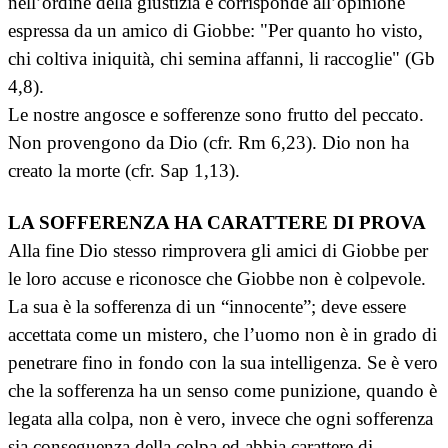
nell’ordine della giustizia e corrisponde all’opinione
espressa da un amico di Giobbe: "Per quanto ho visto,
chi coltiva iniquità, chi semina affanni, li raccoglie" (Gb
4,8).
Le nostre angosce e sofferenze sono frutto del peccato.
Non provengono da Dio (cfr. Rm 6,23). Dio non ha
creato la morte (cfr. Sap 1,13).
LA SOFFERENZA HA CARATTERE DI PROVA
Alla fine Dio stesso rimprovera gli amici di Giobbe per
le loro accuse e riconosce che Giobbe non è colpevole.
La sua è la sofferenza di un “innocente”; deve essere
accettata come un mistero, che l’uomo non è in grado di
penetrare fino in fondo con la sua intelligenza. Se è vero
che la sofferenza ha un senso come punizione, quando è
legata alla colpa, non è vero, invece che ogni sofferenza
sia conseguenza della colpa ed abbia carattere di