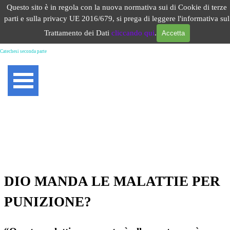
Vai ai contenuti
Questo sito è in regola con la nuova normativa sui di Cookie di terze
Salta menù
parti e sulla privacy UE 2016/679, si prega di leggere l'informativa sul
Trattamento dei Dati
cliccando qui
.
Accetta
Dio manda le malattie? Catechesi
Catechesi seconda parte
DIO MANDA LE MALATTIE PER
PUNIZIONE?